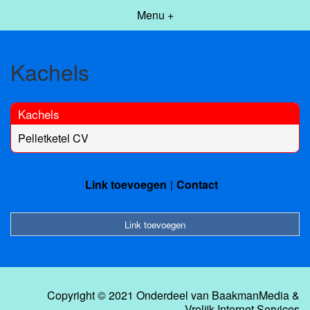
Menu +
Kachels
Kachels
Pelletketel CV
Link toevoegen
Contact
Link toevoegen
Copyright © 2021 Onderdeel van
BaakmanMedia
&
Vrolijk Internet Services