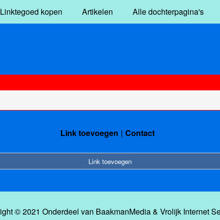
Linktegoed kopen
Artikelen
Alle dochterpagina's
Link toevoegen
Contact
Link toevoegen
ight © 2021 Onderdeel van
BaakmanMedia
&
Vrolijk Internet S